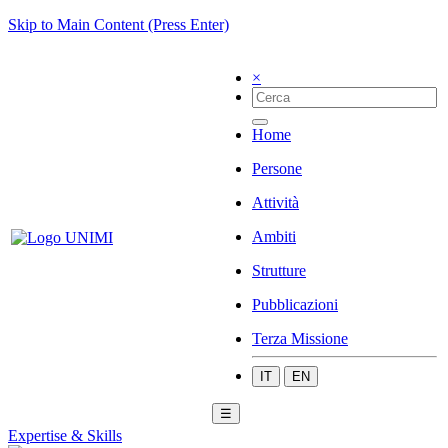
Skip to Main Content (Press Enter)
×
Home
Persone
Attività
Ambiti
Strutture
Pubblicazioni
Terza Missione
IT
EN
☰
Expertise & Skills