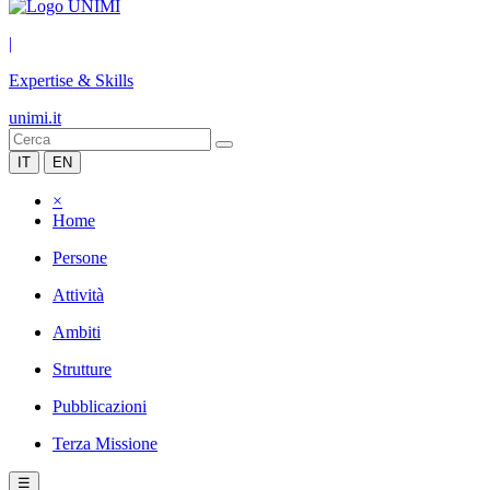
|
Expertise & Skills
unimi.it
IT
EN
×
Home
Persone
Attività
Ambiti
Strutture
Pubblicazioni
Terza Missione
☰