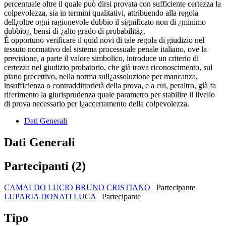
percentuale oltre il quale può dirsi provata con sufficiente certezza la
colpevolezza, sia in termini qualitativi, attribuendo alla regola
dell¿oltre ogni ragionevole dubbio il significato non di ¿minimo
dubbio¿, bensì di ¿alto grado di probabilità¿.
È opportuno verificare il quid novi di tale regola di giudizio nel
tessuto normativo del sistema processuale penale italiano, ove la
previsione, a parte il valore simbolico, introduce un criterio di
certezza nel giudizio probatorio, che già trova riconoscimento, sul
piano precettivo, nella norma sull¿assoluzione per mancanza,
insufficienza o contraddittorietà della prova, e a cui, peraltro, già fa
riferimento la giurisprudenza quale parametro per stabilire il livello
di prova necessario per l¿accertamento della colpevolezza.
Dati Generali
Dati Generali
Partecipanti (2)
CAMALDO LUCIO BRUNO CRISTIANO
Partecipante
LUPARIA DONATI LUCA
Partecipante
Tipo