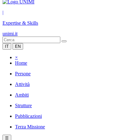
|
Expertise & Skills
unimi.it
IT
EN
×
Home
Persone
Attività
Ambiti
Strutture
Pubblicazioni
Terza Missione
☰