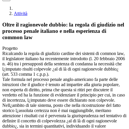
Attività
Oltre il ragionevole dubbio: la regola di giudizio nel
processo penale italiano e nella esperienza di
common law
Progetto
Ricalcando la regola di giudizio cardine dei sistemi di common law,
il legislatore italiano ha recentemente introdotto (l. 20 febbraio 2006
n. 46) tra i presupposti della sentenza di condanna la necessità che
l¿imputato risulti colpevole ¿al di là di ogni ragionevole dubbio¿
(art. 533 comma 1 c.p.p.).
Tale formula nel processo penale anglo-americano fa parte delle
istruzioni che il giudice è tenuto ad impartire alla giuria popolare,
non esperta di diritto, prima che questa si ritiri per discutere il
verdetto ed ha la funzione di evidenziare il principio per cui, in caso
di incertezza, l¿imputato deve essere dichiarato non colpevole.
Nell¿ambito di tale sistema, posto che nella ricostruzione del fatto
storico l¿assoluta certezza non è mai raggiungibile, meritano
attenzione i risultati cui è pervenuta la giurisprudenza nel tentativo di
definire il concetto di colpevolezza ¿al di là di ogni ragionevole
dubbio¿, sia in termini quantitativi, individuando il valore