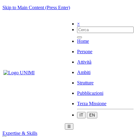
Skip to Main Content (Press Enter)
×
Home
Persone
Attività
Ambiti
Strutture
Pubblicazioni
Terza Missione
IT
EN
☰
Expertise & Skills