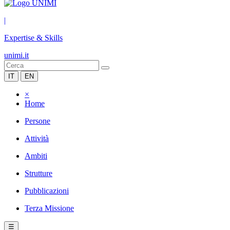
|
Expertise & Skills
unimi.it
IT
EN
×
Home
Persone
Attività
Ambiti
Strutture
Pubblicazioni
Terza Missione
☰