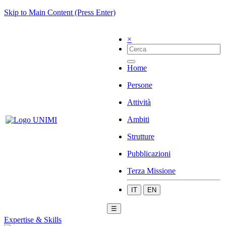
Skip to Main Content (Press Enter)
×
Home
Persone
Attività
Ambiti
Strutture
Pubblicazioni
Terza Missione
IT
EN
☰
Expertise & Skills