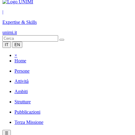
|
Expertise & Skills
unimi.it
IT
EN
×
Home
Persone
Attività
Ambiti
Strutture
Pubblicazioni
Terza Missione
☰