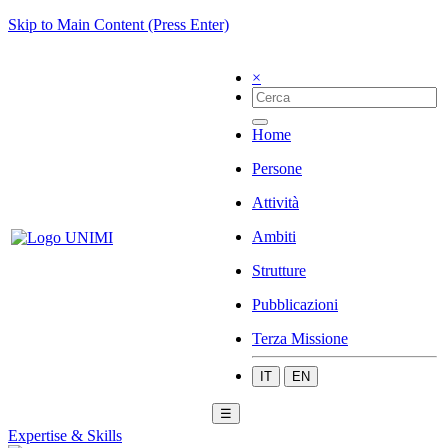
Skip to Main Content (Press Enter)
×
Home
Persone
Attività
Ambiti
Strutture
Pubblicazioni
Terza Missione
IT
EN
☰
Expertise & Skills