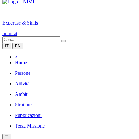
|
Expertise & Skills
unimi.it
IT
EN
×
Home
Persone
Attività
Ambiti
Strutture
Pubblicazioni
Terza Missione
☰