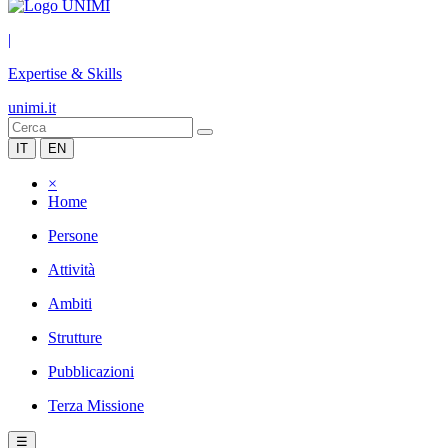
|
Expertise & Skills
unimi.it
IT
EN
×
Home
Persone
Attività
Ambiti
Strutture
Pubblicazioni
Terza Missione
☰