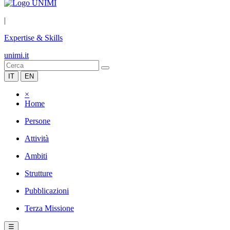
|
Expertise & Skills
unimi.it
IT
EN
×
Home
Persone
Attività
Ambiti
Strutture
Pubblicazioni
Terza Missione
☰