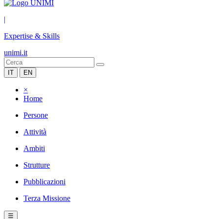
|
Expertise & Skills
unimi.it
IT
EN
×
Home
Persone
Attività
Ambiti
Strutture
Pubblicazioni
Terza Missione
☰