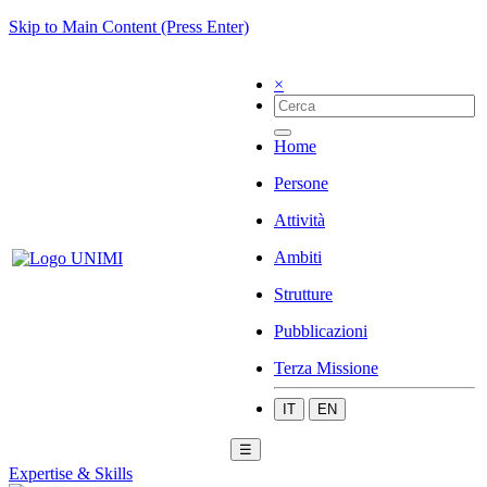
Skip to Main Content (Press Enter)
×
Home
Persone
Attività
Ambiti
Strutture
Pubblicazioni
Terza Missione
IT
EN
☰
Expertise & Skills