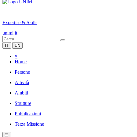
|
Expertise & Skills
unimi.it
IT
EN
×
Home
Persone
Attività
Ambiti
Strutture
Pubblicazioni
Terza Missione
☰