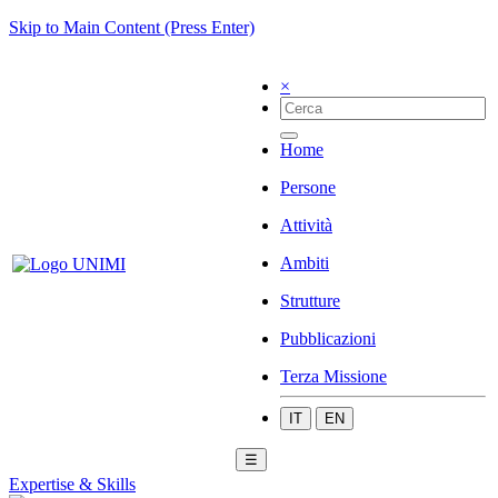
Skip to Main Content (Press Enter)
×
Home
Persone
Attività
Ambiti
Strutture
Pubblicazioni
Terza Missione
IT
EN
☰
Expertise & Skills