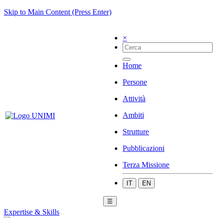
Skip to Main Content (Press Enter)
×
Home
Persone
Attività
Ambiti
Strutture
Pubblicazioni
Terza Missione
IT
EN
☰
Expertise & Skills