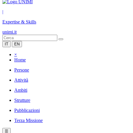
|
Expertise & Skills
unimi.it
IT
EN
×
Home
Persone
Attività
Ambiti
Strutture
Pubblicazioni
Terza Missione
☰