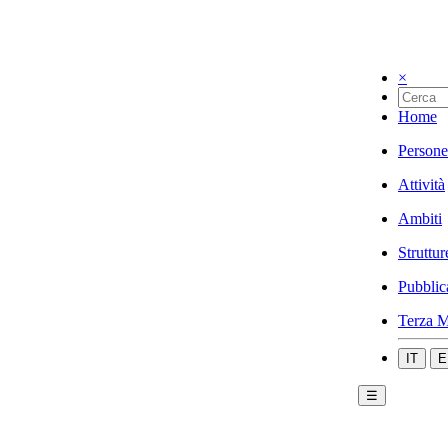
×
Home
Persone
Attività
Ambiti
Struttur
Pubblic
Terza M
IT
E
☰