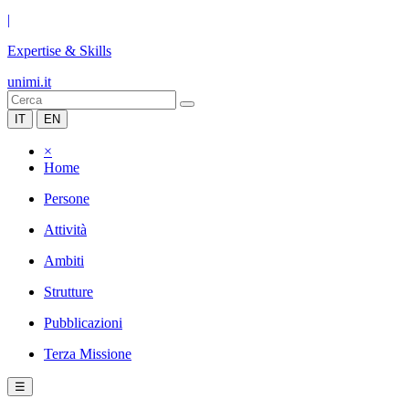
|
Expertise & Skills
unimi.it
IT
EN
×
Home
Persone
Attività
Ambiti
Strutture
Pubblicazioni
Terza Missione
☰