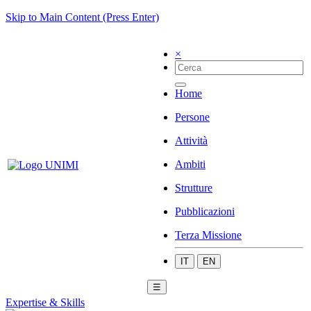
Skip to Main Content (Press Enter)
×
Home
Persone
Attività
Ambiti
Strutture
Pubblicazioni
Terza Missione
IT
EN
☰
Expertise & Skills