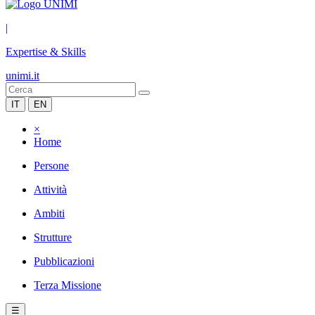
|
Expertise & Skills
unimi.it
IT
EN
×
Home
Persone
Attività
Ambiti
Strutture
Pubblicazioni
Terza Missione
☰