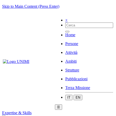
Skip to Main Content (Press Enter)
×
Home
Persone
Attività
Ambiti
Strutture
Pubblicazioni
Terza Missione
IT
EN
☰
Expertise & Skills