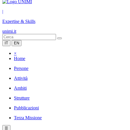
|
Expertise & Skills
unimi.it
IT
EN
×
Home
Persone
Attività
Ambiti
Strutture
Pubblicazioni
Terza Missione
☰