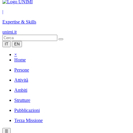
|
Expertise & Skills
unimi.it
IT
EN
×
Home
Persone
Attività
Ambiti
Strutture
Pubblicazioni
Terza Missione
☰