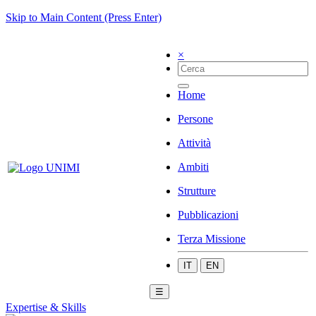
Skip to Main Content (Press Enter)
×
Home
Persone
Attività
Ambiti
Strutture
Pubblicazioni
Terza Missione
IT
EN
☰
Expertise & Skills