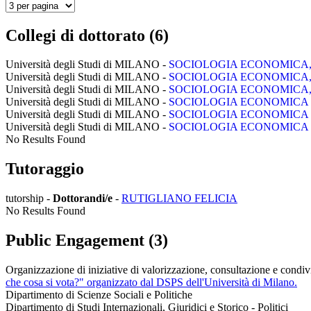
Collegi di dottorato (6)
Università degli Studi di MILANO -
SOCIOLOGIA ECONOMICA, 
Università degli Studi di MILANO -
SOCIOLOGIA ECONOMICA, 
Università degli Studi di MILANO -
SOCIOLOGIA ECONOMICA, 
Università degli Studi di MILANO -
SOCIOLOGIA ECONOMICA E
Università degli Studi di MILANO -
SOCIOLOGIA ECONOMICA E
Università degli Studi di MILANO -
SOCIOLOGIA ECONOMICA E
No Results Found
Tutoraggio
tutorship -
Dottorandi/e
-
RUTIGLIANO FELICIA
No Results Found
Public Engagement (3)
Organizzazione di iniziative di valorizzazione, consultazione e condivi
che cosa si vota?" organizzato dal DSPS dell'Università di Milano.
Dipartimento di Scienze Sociali e Politiche
Dipartimento di Studi Internazionali, Giuridici e Storico - Politici