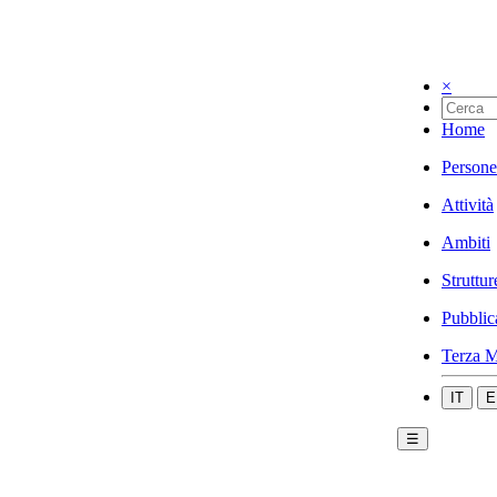
×
Home
Persone
Attività
Ambiti
Struttur
Pubblic
Terza M
IT
E
☰