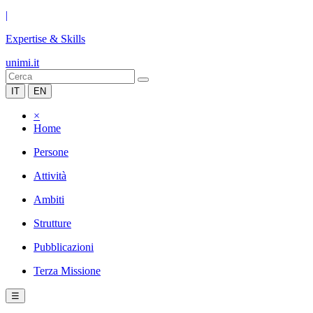
|
Expertise & Skills
unimi.it
IT
EN
×
Home
Persone
Attività
Ambiti
Strutture
Pubblicazioni
Terza Missione
☰