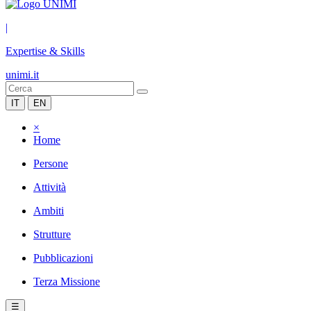
|
Expertise & Skills
unimi.it
IT
EN
×
Home
Persone
Attività
Ambiti
Strutture
Pubblicazioni
Terza Missione
☰