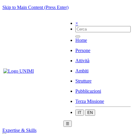
Skip to Main Content (Press Enter)
×
Home
Persone
Attività
Ambiti
Strutture
Pubblicazioni
Terza Missione
IT
EN
☰
Expertise & Skills