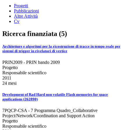
Progetti
Pubblicazioni
Altre Attività
Cv
Ricerca finanziata (5)
Architetture e algoritmi per la ricostruzione di tracce in tempo reale per
sistemi di trigger in rivelatori di vertice
PRIN2009 - PRIN bando 2009
Progetto
Responsabile scientifico
2011
24 mesi
Development of Rad Hard non volatile Flash memories for space
applications (262890)
7PQCP-CSA - 7 Programma Quadro_Collaborative
Project/Network/Coordination and Support Action
Progetto
Responsabile scientifico