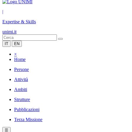
|
Expertise & Skills
unimi.it
IT
EN
×
Home
Persone
Attività
Ambiti
Strutture
Pubblicazioni
Terza Missione
☰