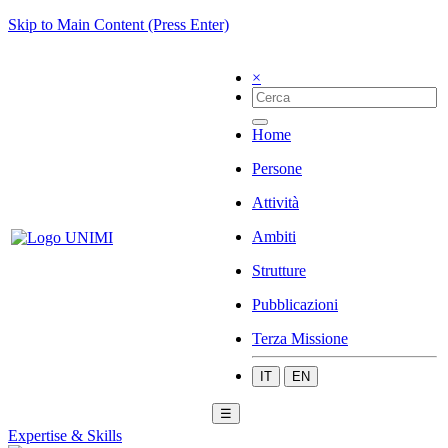
Skip to Main Content (Press Enter)
×
Home
Persone
Attività
Ambiti
Strutture
Pubblicazioni
Terza Missione
IT
EN
☰
Expertise & Skills