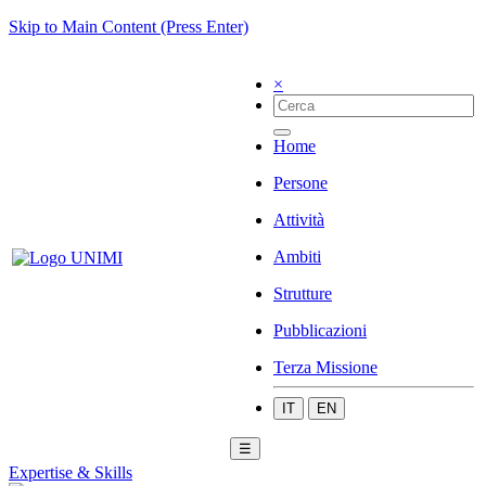
Skip to Main Content (Press Enter)
×
Home
Persone
Attività
Ambiti
Strutture
Pubblicazioni
Terza Missione
IT
EN
☰
Expertise & Skills