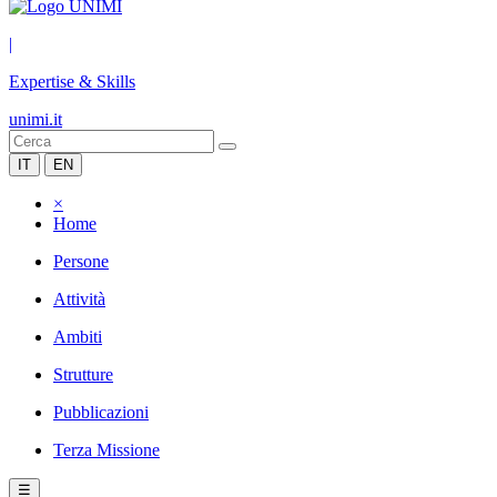
|
Expertise & Skills
unimi.it
IT
EN
×
Home
Persone
Attività
Ambiti
Strutture
Pubblicazioni
Terza Missione
☰