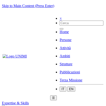
Skip to Main Content (Press Enter)
×
Home
Persone
Attività
Ambiti
Strutture
Pubblicazioni
Terza Missione
IT
EN
☰
Expertise & Skills