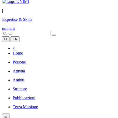
|
Expertise & Skills
unimi.it
IT
EN
×
Home
Persone
Attività
Ambiti
Strutture
Pubblicazioni
Terza Missione
☰