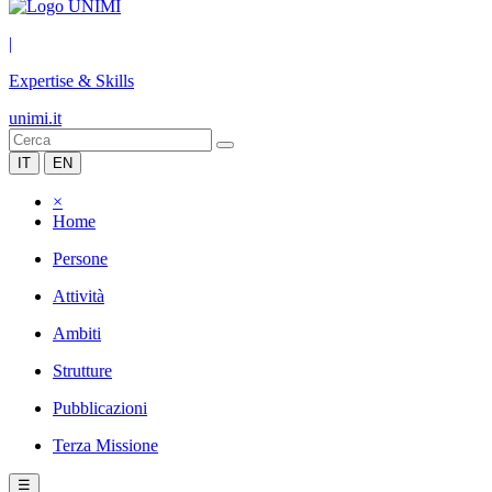
|
Expertise & Skills
unimi.it
IT
EN
×
Home
Persone
Attività
Ambiti
Strutture
Pubblicazioni
Terza Missione
☰