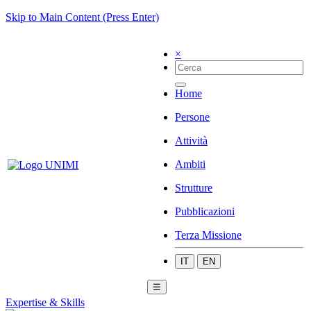
Skip to Main Content (Press Enter)
×
Home
Persone
Attività
Ambiti
Strutture
Pubblicazioni
Terza Missione
IT
EN
☰
Expertise & Skills