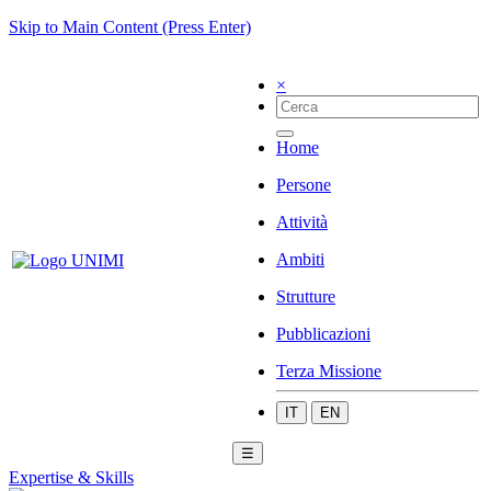
Skip to Main Content (Press Enter)
×
Home
Persone
Attività
Ambiti
Strutture
Pubblicazioni
Terza Missione
IT
EN
☰
Expertise & Skills