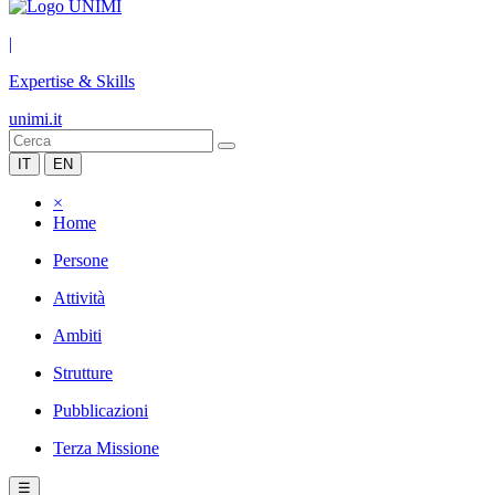
|
Expertise & Skills
unimi.it
IT
EN
×
Home
Persone
Attività
Ambiti
Strutture
Pubblicazioni
Terza Missione
☰