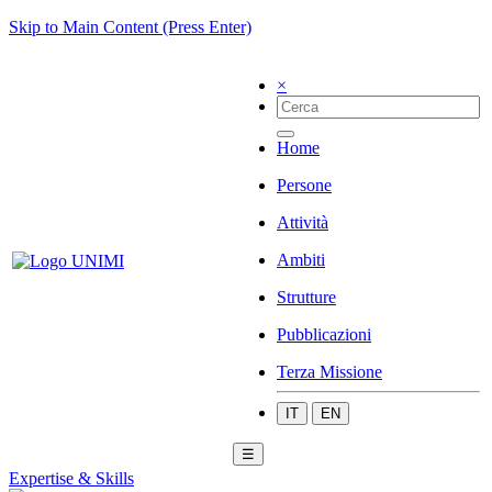
Skip to Main Content (Press Enter)
×
Home
Persone
Attività
Ambiti
Strutture
Pubblicazioni
Terza Missione
IT
EN
☰
Expertise & Skills