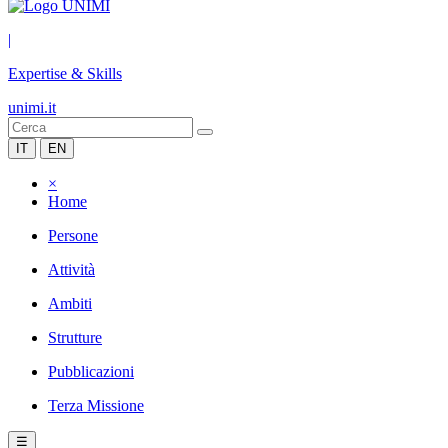
|
Expertise & Skills
unimi.it
IT
EN
×
Home
Persone
Attività
Ambiti
Strutture
Pubblicazioni
Terza Missione
☰