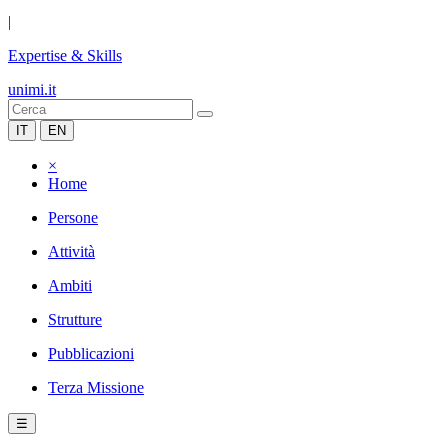
|
Expertise & Skills
unimi.it
IT
EN
×
Home
Persone
Attività
Ambiti
Strutture
Pubblicazioni
Terza Missione
☰