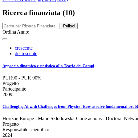
Ricerca finanziata (10)
Pulisci
Ordina Anno:
crescente
decrescente
Approcio dinamico e statistico alla Teoria dei Campi
PUR90 - PUR 90%
Progetto
Partecipante
2009
Challenging AI with Challenges from Physics: How to solve fundamental probl
Horizon Europe - Marie Skłodowska-Curie actions - Doctoral Netwo
Progetto
Responsabile scientifico
2024