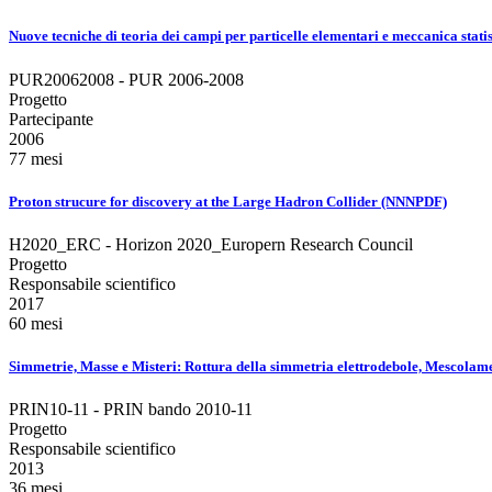
Nuove tecniche di teoria dei campi per particelle elementari e meccanica statis
PUR20062008 - PUR 2006-2008
Progetto
Partecipante
2006
77 mesi
Proton strucure for discovery at the Large Hadron Collider (NNNPDF)
H2020_ERC - Horizon 2020_Europern Research Council
Progetto
Responsabile scientifico
2017
60 mesi
Simmetrie, Masse e Misteri: Rottura della simmetria elettrodebole, Mescolame
PRIN10-11 - PRIN bando 2010-11
Progetto
Responsabile scientifico
2013
36 mesi