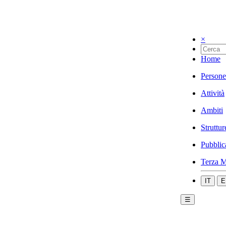
×
Home
Persone
Attività
Ambiti
Struttur
Pubblic
Terza M
IT
E
☰