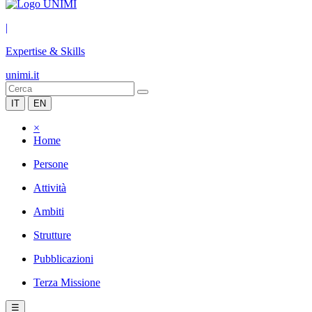
|
Expertise & Skills
unimi.it
IT
EN
×
Home
Persone
Attività
Ambiti
Strutture
Pubblicazioni
Terza Missione
☰