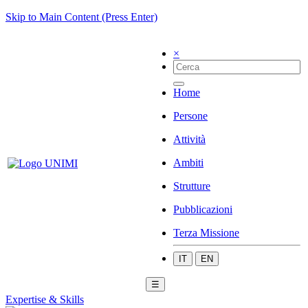
Skip to Main Content (Press Enter)
×
Home
Persone
Attività
Ambiti
Strutture
Pubblicazioni
Terza Missione
IT
EN
☰
Expertise & Skills