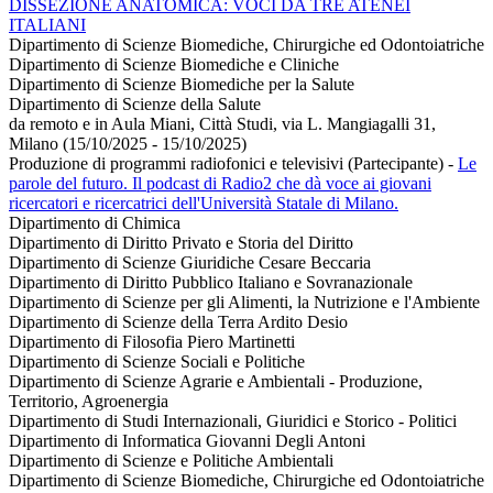
DISSEZIONE ANATOMICA: VOCI DA TRE ATENEI
ITALIANI
Dipartimento di Scienze Biomediche, Chirurgiche ed Odontoiatriche
Dipartimento di Scienze Biomediche e Cliniche
Dipartimento di Scienze Biomediche per la Salute
Dipartimento di Scienze della Salute
da remoto e in Aula Miani, Città Studi, via L. Mangiagalli 31,
Milano (15/10/2025 - 15/10/2025)
Produzione di programmi radiofonici e televisivi (Partecipante)
-
Le
parole del futuro. Il podcast di Radio2 che dà voce ai giovani
ricercatori e ricercatrici dell'Università Statale di Milano.
Dipartimento di Chimica
Dipartimento di Diritto Privato e Storia del Diritto
Dipartimento di Scienze Giuridiche Cesare Beccaria
Dipartimento di Diritto Pubblico Italiano e Sovranazionale
Dipartimento di Scienze per gli Alimenti, la Nutrizione e l'Ambiente
Dipartimento di Scienze della Terra Ardito Desio
Dipartimento di Filosofia Piero Martinetti
Dipartimento di Scienze Sociali e Politiche
Dipartimento di Scienze Agrarie e Ambientali - Produzione,
Territorio, Agroenergia
Dipartimento di Studi Internazionali, Giuridici e Storico - Politici
Dipartimento di Informatica Giovanni Degli Antoni
Dipartimento di Scienze e Politiche Ambientali
Dipartimento di Scienze Biomediche, Chirurgiche ed Odontoiatriche