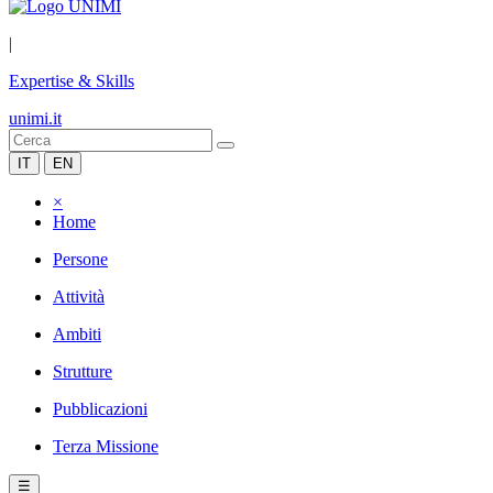
|
Expertise & Skills
unimi.it
IT
EN
×
Home
Persone
Attività
Ambiti
Strutture
Pubblicazioni
Terza Missione
☰