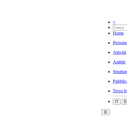
×
Home
Persone
Attività
Ambiti
Struttur
Pubblic
Terza M
IT
E
☰