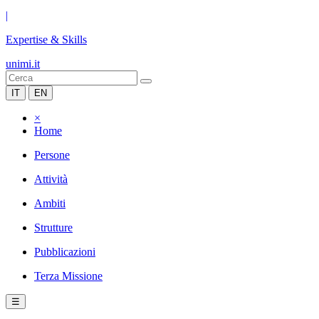
|
Expertise & Skills
unimi.it
IT
EN
×
Home
Persone
Attività
Ambiti
Strutture
Pubblicazioni
Terza Missione
☰