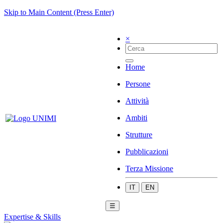
Skip to Main Content (Press Enter)
×
Home
Persone
Attività
Ambiti
Strutture
Pubblicazioni
Terza Missione
IT
EN
☰
Expertise & Skills