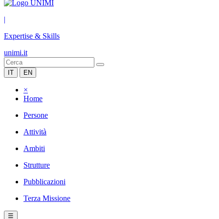
|
Expertise & Skills
unimi.it
IT
EN
×
Home
Persone
Attività
Ambiti
Strutture
Pubblicazioni
Terza Missione
☰