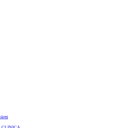
letti
A CLINICA