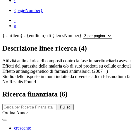
‹
{pageNumber}
›
»
{startItem} - {endItem} di {itemsNumber}
Descrizione linee ricerca (4)
Attività antimalarica di composti contro la fase intraeritrocitaria asess
Effetti del parassita della malaria e/o di suoi prodotti su cellule endote
Effetto antiangiogenetico di farmaci antimalarici (2007 - )
Studio delle risposte immuni indotte da diversi stadi di Plasmodium fa
No Results Found
Ricerca finanziata (6)
Pulisci
Ordina Anno:
crescente