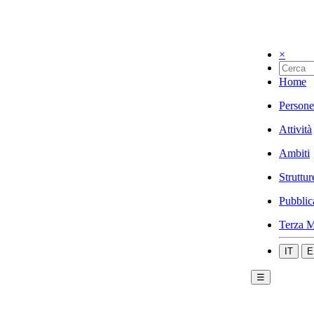
×
Home
Persone
Attività
Ambiti
Struttur
Pubblic
Terza M
IT
E
☰