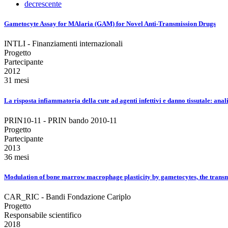
decrescente
Gametocyte Assay for MAlaria (GAM) for Novel Anti-Transmission Drugs
INTLI - Finanziamenti internazionali
Progetto
Partecipante
2012
31 mesi
La risposta infiammatoria della cute ad agenti infettivi e danno tissutale: ana
PRIN10-11 - PRIN bando 2010-11
Progetto
Partecipante
2013
36 mesi
Modulation of bone marrow macrophage plasticity by gametocytes, the transmi
CAR_RIC - Bandi Fondazione Cariplo
Progetto
Responsabile scientifico
2018