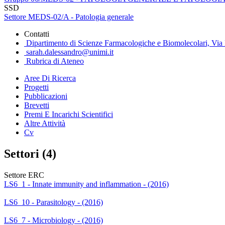
SSD
Settore MEDS-02/A - Patologia generale
Contatti
Dipartimento di Scienze Farmacologiche e Biomolecolari, Via 
sarah.dalessandro@unimi.it
Rubrica di Ateneo
Aree Di Ricerca
Progetti
Pubblicazioni
Brevetti
Premi E Incarichi Scientifici
Altre Attività
Cv
Settori (4)
Settore ERC
LS6_1 - Innate immunity and inflammation - (2016)
LS6_10 - Parasitology - (2016)
LS6_7 - Microbiology - (2016)