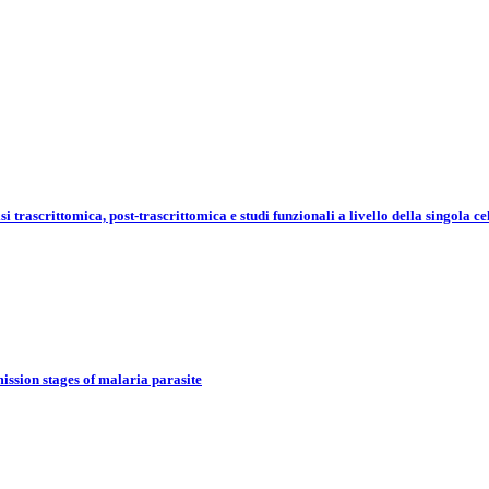
lisi trascrittomica, post-trascrittomica e studi funzionali a livello della singo
ssion stages of malaria parasite