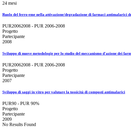
24 mesi
Ruolo del ferro-eme nella attivazione/degradazione di farmaci antimalarici de
PUR20062008 - PUR 2006-2008
Progetto
Partecipante
2008
Sviluppo di nuove metodologie per lo studio del meccanismo d'azione dei far
PUR20062008 - PUR 2006-2008
Progetto
Partecipante
2007
Sviluppo di saggi in vitro per valutare la tossicità di composti antimalarici
PUR90 - PUR 90%
Progetto
Partecipante
2009
No Results Found