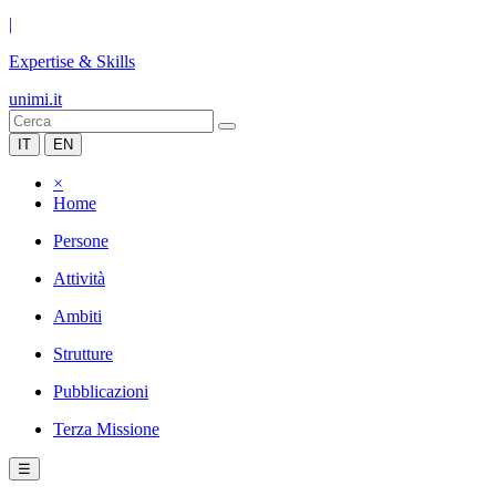
|
Expertise & Skills
unimi.it
IT
EN
×
Home
Persone
Attività
Ambiti
Strutture
Pubblicazioni
Terza Missione
☰