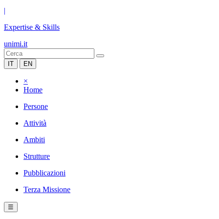
|
Expertise & Skills
unimi.it
IT
EN
×
Home
Persone
Attività
Ambiti
Strutture
Pubblicazioni
Terza Missione
☰