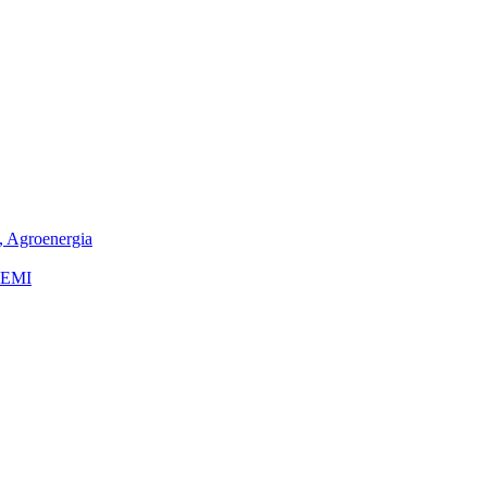
o, Agroenergia
TEMI