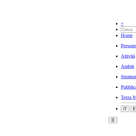
×
Home
Persone
Attività
Ambiti
Struttur
Pubblic
Terza M
IT
E
☰