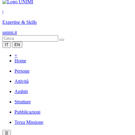
|
Expertise & Skills
unimi.it
IT
EN
×
Home
Persone
Attività
Ambiti
Strutture
Pubblicazioni
Terza Missione
☰