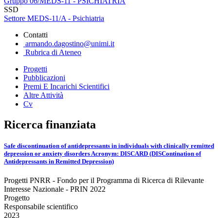
Gruppo 06/MEDS-11 - PSICHIATRIA
SSD
Settore MEDS-11/A - Psichiatria
Contatti
armando.dagostino@unimi.it
Rubrica di Ateneo
Progetti
Pubblicazioni
Premi E Incarichi Scientifici
Altre Attività
Cv
Ricerca finanziata
Safe discontinuation of antidepressants in individuals with clinically remitted
depression or anxiety disorders Acronym: DISCARD (DISContination of
Antidepressants in Remitted Depression)
Progetti PNRR - Fondo per il Programma di Ricerca di Rilevante
Interesse Nazionale - PRIN 2022
Progetto
Responsabile scientifico
2023