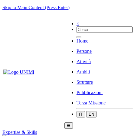
Skip to Main Content (Press Enter)
×
Home
Persone
Attività
Ambiti
Strutture
Pubblicazioni
Terza Missione
IT
EN
☰
Expertise & Skills