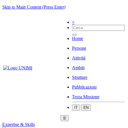
Skip to Main Content (Press Enter)
×
Home
Persone
Attività
Ambiti
Strutture
Pubblicazioni
Terza Missione
IT
EN
☰
Expertise & Skills