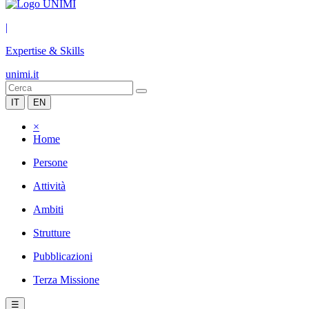
|
Expertise & Skills
unimi.it
IT
EN
×
Home
Persone
Attività
Ambiti
Strutture
Pubblicazioni
Terza Missione
☰