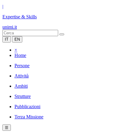
|
Expertise & Skills
unimi.it
IT
EN
×
Home
Persone
Attività
Ambiti
Strutture
Pubblicazioni
Terza Missione
☰