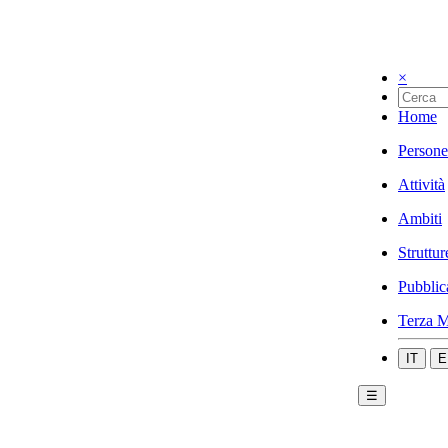
×
Home
Persone
Attività
Ambiti
Struttur
Pubblic
Terza M
IT
E
☰