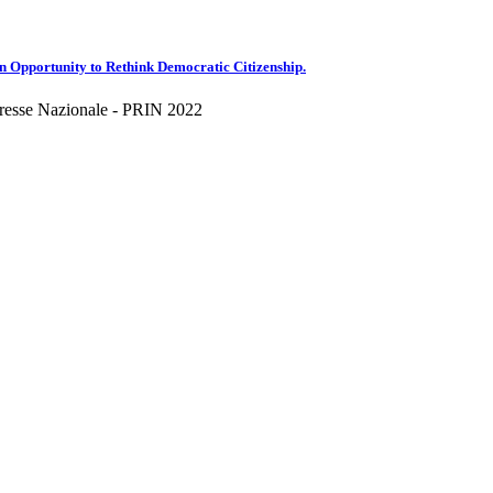
an Opportunity to Rethink Democratic Citizenship.
eresse Nazionale - PRIN 2022