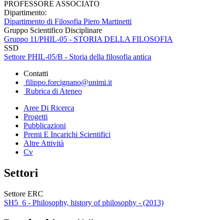
PROFESSORE ASSOCIATO
Dipartimento:
Dipartimento di Filosofia Piero Martinetti
Gruppo Scientifico Disciplinare
Gruppo 11/PHIL-05 - STORIA DELLA FILOSOFIA
SSD
Settore PHIL-05/B - Storia della filosofia antica
Contatti
filippo.forcignano@unimi.it
Rubrica di Ateneo
Aree Di Ricerca
Progetti
Pubblicazioni
Premi E Incarichi Scientifici
Altre Attività
Cv
Settori
Settore ERC
SH5_6 - Philosophy, history of philosophy - (2013)