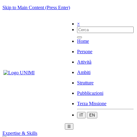
Skip to Main Content (Press Enter)
×
Home
Persone
Attività
Ambiti
Strutture
Pubblicazioni
Terza Missione
IT
EN
☰
Expertise & Skills