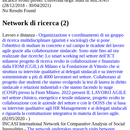
Incarico svolto presso:
Università degli Studi di MILANO
(28/12/2018 - 30/04/2021)
No Results Found
Network di ricerca (2)
Lavoro e distanza
- Organizzazione e coordinamento di un gruppo
di ricerca multidisciplinare (giuristi e sociologi) che si pone
l'obiettivo di studiare in concreto e sul campo le ricadute del lavoro
agile grazie alla collaborazione sindacale. Sono state fino ad ora
realizzate due ricerche: Lo smart working nel settore dell’ICT
milanese progetto di ricerca svolto in collaborazione e finanziato
dalla FIOM (CGIL) di Milano e la Fondazione di Vittorio che si
struttura su interviste qualitative ai delegati sindacali e su interviste
somministrate a più di 4000 lavoratori nel settore. Collaborano al
progetto due studenti che stanno svolgendo la tesi di laurea in diritto
sindacale e relazioni industriali e che stanno facendo lo stage
(COSP) presso la Fiom Milano. 2022-present IL LAVORO AGILE
nel settore chimico, energetico e tessile milanese, progetto svolto in
collaborazione con le aziende del settore e con le OOSS che si basa
su interviste qualitative agli HR Managemente e ai delegati sindacali
e riguarda la contrattazione integrativa in materia di lavoro agile.
(02/05/2020 - )
INCASI International Network for Comparative Analysis of Social
Inequalities
- The network undertakes research visits between