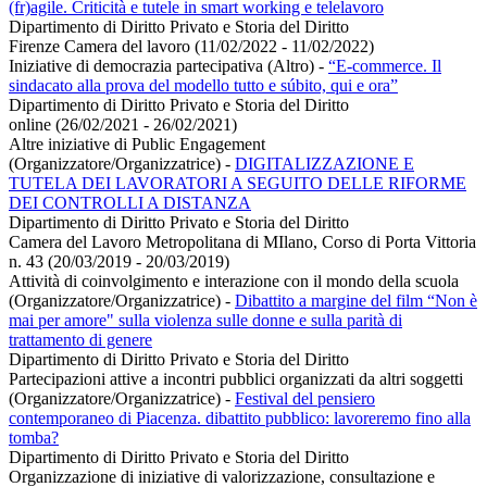
(fr)agile. Criticità e tutele in smart working e telelavoro
Dipartimento di Diritto Privato e Storia del Diritto
Firenze Camera del lavoro (11/02/2022 - 11/02/2022)
Iniziative di democrazia partecipativa (Altro)
-
“E-commerce. Il
sindacato alla prova del modello tutto e súbito, qui e ora”
Dipartimento di Diritto Privato e Storia del Diritto
online (26/02/2021 - 26/02/2021)
Altre iniziative di Public Engagement
(Organizzatore/Organizzatrice)
-
DIGITALIZZAZIONE E
TUTELA DEI LAVORATORI A SEGUITO DELLE RIFORME
DEI CONTROLLI A DISTANZA
Dipartimento di Diritto Privato e Storia del Diritto
Camera del Lavoro Metropolitana di MIlano, Corso di Porta Vittoria
n. 43 (20/03/2019 - 20/03/2019)
Attività di coinvolgimento e interazione con il mondo della scuola
(Organizzatore/Organizzatrice)
-
Dibattito a margine del film “Non è
mai per amore" sulla violenza sulle donne e sulla parità di
trattamento di genere
Dipartimento di Diritto Privato e Storia del Diritto
Partecipazioni attive a incontri pubblici organizzati da altri soggetti
(Organizzatore/Organizzatrice)
-
Festival del pensiero
contemporaneo di Piacenza. dibattito pubblico: lavoreremo fino alla
tomba?
Dipartimento di Diritto Privato e Storia del Diritto
Organizzazione di iniziative di valorizzazione, consultazione e