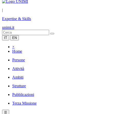
|
Expertise & Skills
unimi.it
IT
EN
×
Home
Persone
Attività
Ambiti
Strutture
Pubblicazioni
Terza Missione
☰