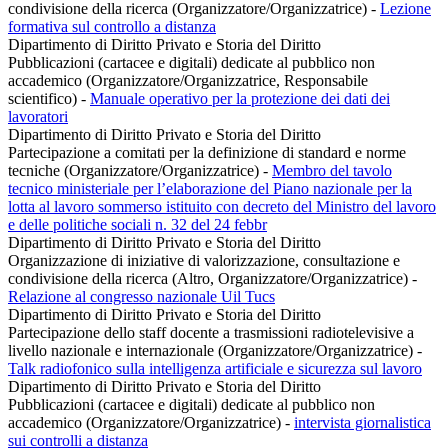
condivisione della ricerca (Organizzatore/Organizzatrice)
-
Lezione
formativa sul controllo a distanza
Dipartimento di Diritto Privato e Storia del Diritto
Pubblicazioni (cartacee e digitali) dedicate al pubblico non
accademico (Organizzatore/Organizzatrice, Responsabile
scientifico)
-
Manuale operativo per la protezione dei dati dei
lavoratori
Dipartimento di Diritto Privato e Storia del Diritto
Partecipazione a comitati per la definizione di standard e norme
tecniche (Organizzatore/Organizzatrice)
-
Membro del tavolo
tecnico ministeriale per l’elaborazione del Piano nazionale per la
lotta al lavoro sommerso istituito con decreto del Ministro del lavoro
e delle politiche sociali n. 32 del 24 febbr
Dipartimento di Diritto Privato e Storia del Diritto
Organizzazione di iniziative di valorizzazione, consultazione e
condivisione della ricerca (Altro, Organizzatore/Organizzatrice)
-
Relazione al congresso nazionale Uil Tucs
Dipartimento di Diritto Privato e Storia del Diritto
Partecipazione dello staff docente a trasmissioni radiotelevisive a
livello nazionale e internazionale (Organizzatore/Organizzatrice)
-
Talk radiofonico sulla intelligenza artificiale e sicurezza sul lavoro
Dipartimento di Diritto Privato e Storia del Diritto
Pubblicazioni (cartacee e digitali) dedicate al pubblico non
accademico (Organizzatore/Organizzatrice)
-
intervista giornalistica
sui controlli a distanza