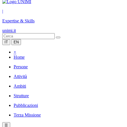
|
Expertise & Skills
unimi.it
IT
EN
×
Home
Persone
Attività
Ambiti
Strutture
Pubblicazioni
Terza Missione
☰