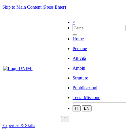
Skip to Main Content (Press Enter)
×
Home
Persone
Attività
Ambiti
Strutture
Pubblicazioni
Terza Missione
IT
EN
☰
Expertise & Skills