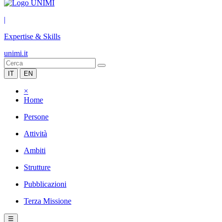
|
Expertise & Skills
unimi.it
IT
EN
×
Home
Persone
Attività
Ambiti
Strutture
Pubblicazioni
Terza Missione
☰