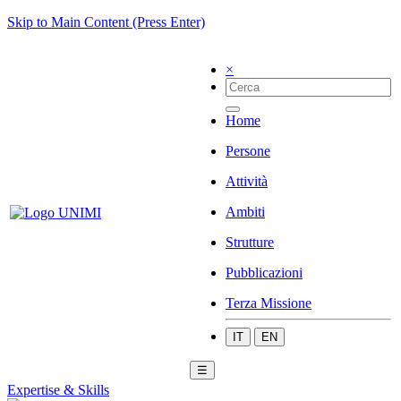
Skip to Main Content (Press Enter)
×
Home
Persone
Attività
Ambiti
Strutture
Pubblicazioni
Terza Missione
IT
EN
☰
Expertise & Skills