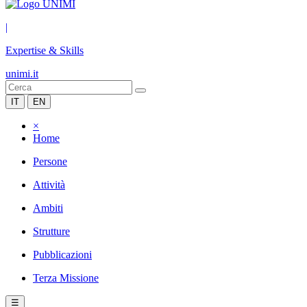
|
Expertise & Skills
unimi.it
IT
EN
×
Home
Persone
Attività
Ambiti
Strutture
Pubblicazioni
Terza Missione
☰