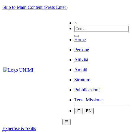
Skip to Main Content (Press Enter)
×
Home
Persone
Attività
Ambiti
Strutture
Pubblicazioni
Terza Missione
IT
EN
☰
Expertise & Skills