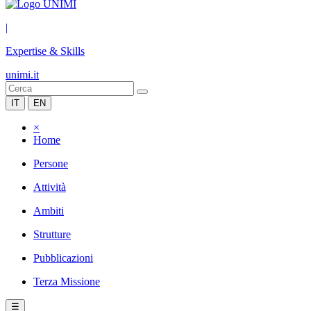
|
Expertise & Skills
unimi.it
IT
EN
×
Home
Persone
Attività
Ambiti
Strutture
Pubblicazioni
Terza Missione
☰