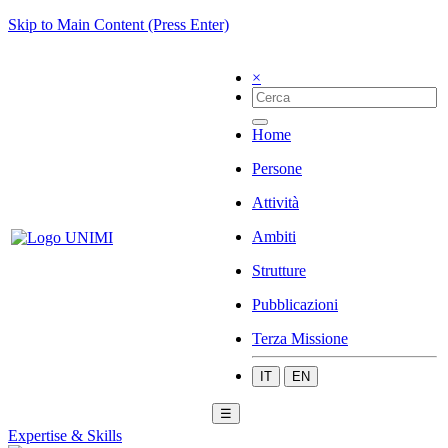
Skip to Main Content (Press Enter)
×
Home
Persone
Attività
Ambiti
Strutture
Pubblicazioni
Terza Missione
IT
EN
☰
Expertise & Skills