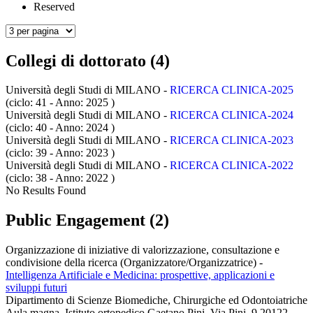
Reserved
Collegi di dottorato (4)
Università degli Studi di MILANO -
RICERCA CLINICA-2025
(ciclo: 41 - Anno: 2025
)
Università degli Studi di MILANO -
RICERCA CLINICA-2024
(ciclo: 40 - Anno: 2024
)
Università degli Studi di MILANO -
RICERCA CLINICA-2023
(ciclo: 39 - Anno: 2023
)
Università degli Studi di MILANO -
RICERCA CLINICA-2022
(ciclo: 38 - Anno: 2022
)
No Results Found
Public Engagement (2)
Organizzazione di iniziative di valorizzazione, consultazione e
condivisione della ricerca (Organizzatore/Organizzatrice)
-
Intelligenza Artificiale e Medicina: prospettive, applicazioni e
sviluppi futuri
Dipartimento di Scienze Biomediche, Chirurgiche ed Odontoiatriche
Aula magna, Istituto ortopedico Gaetano Pini. Via Pini, 9 20122