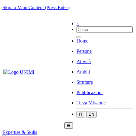
Skip to Main Content (Press Enter)
×
Home
Persone
Attività
Ambiti
Strutture
Pubblicazioni
Terza Missione
IT
EN
☰
Expertise & Skills