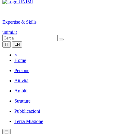
|
Expertise & Skills
unimi.it
IT
EN
×
Home
Persone
Attività
Ambiti
Strutture
Pubblicazioni
Terza Missione
☰