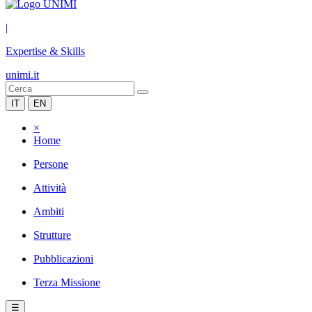
|
Expertise & Skills
unimi.it
IT
EN
×
Home
Persone
Attività
Ambiti
Strutture
Pubblicazioni
Terza Missione
☰