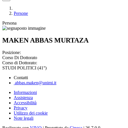
Persone
Persona
MAKEN ABBAS MURTAZA
Posizione:
Corso Di Dottorato
Corso di Dottorato:
STUDI POLITICI (41°)
Contatti
abbas.maken@unimi.it
Informazioni
Assistenza
Accessibilità
Privacy
Utilizzo dei cookie
Note legali
Realizzato con
VIVO
| Progettato da
Cineca
| 26.7.0.0