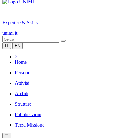
|
Expertise & Skills
unimi.it
IT
EN
×
Home
Persone
Attività
Ambiti
Strutture
Pubblicazioni
Terza Missione
☰