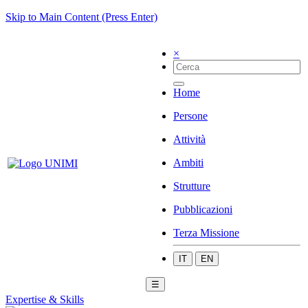
Skip to Main Content (Press Enter)
×
Home
Persone
Attività
Ambiti
Strutture
Pubblicazioni
Terza Missione
IT
EN
☰
Expertise & Skills