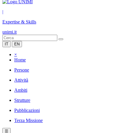
|
Expertise & Skills
unimi.it
IT
EN
×
Home
Persone
Attività
Ambiti
Strutture
Pubblicazioni
Terza Missione
☰