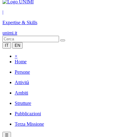
|
Expertise & Skills
unimi.it
IT
EN
×
Home
Persone
Attività
Ambiti
Strutture
Pubblicazioni
Terza Missione
☰