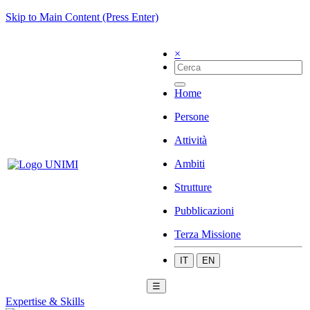
Skip to Main Content (Press Enter)
×
Home
Persone
Attività
Ambiti
Strutture
Pubblicazioni
Terza Missione
IT
EN
☰
Expertise & Skills