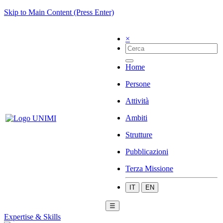
Skip to Main Content (Press Enter)
×
Home
Persone
Attività
Ambiti
Strutture
Pubblicazioni
Terza Missione
IT
EN
☰
Expertise & Skills