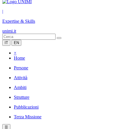
|
Expertise & Skills
unimi.it
IT
EN
×
Home
Persone
Attività
Ambiti
Strutture
Pubblicazioni
Terza Missione
☰