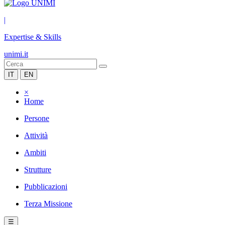
|
Expertise & Skills
unimi.it
IT
EN
×
Home
Persone
Attività
Ambiti
Strutture
Pubblicazioni
Terza Missione
☰