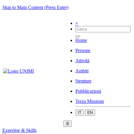
Skip to Main Content (Press Enter)
×
Home
Persone
Attività
Ambiti
Strutture
Pubblicazioni
Terza Missione
IT
EN
☰
Expertise & Skills