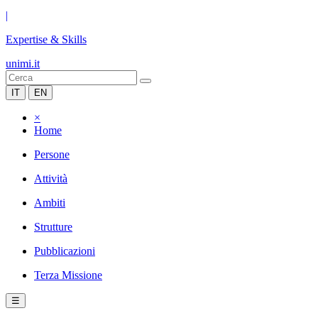
|
Expertise & Skills
unimi.it
IT
EN
×
Home
Persone
Attività
Ambiti
Strutture
Pubblicazioni
Terza Missione
☰