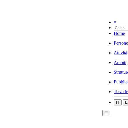
×
Home
Persone
Attività
Ambiti
Struttur
Pubblic
Terza M
IT
E
☰