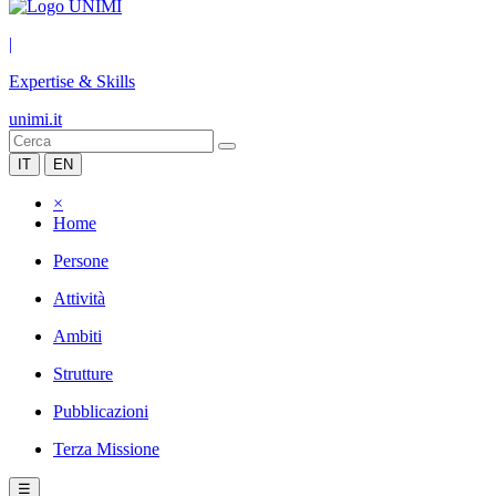
|
Expertise & Skills
unimi.it
IT
EN
×
Home
Persone
Attività
Ambiti
Strutture
Pubblicazioni
Terza Missione
☰