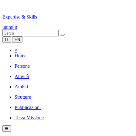
|
Expertise & Skills
unimi.it
IT
EN
×
Home
Persone
Attività
Ambiti
Strutture
Pubblicazioni
Terza Missione
☰