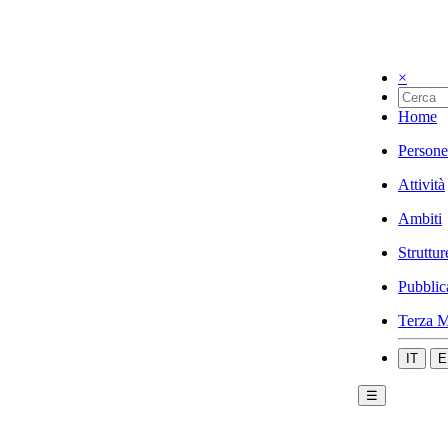
×
Home
Persone
Attività
Ambiti
Struttur
Pubblic
Terza M
IT
E
☰