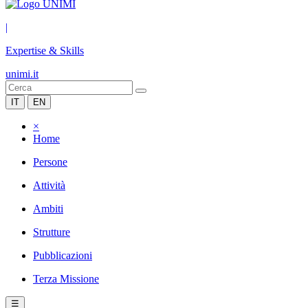
|
Expertise & Skills
unimi.it
IT
EN
×
Home
Persone
Attività
Ambiti
Strutture
Pubblicazioni
Terza Missione
☰