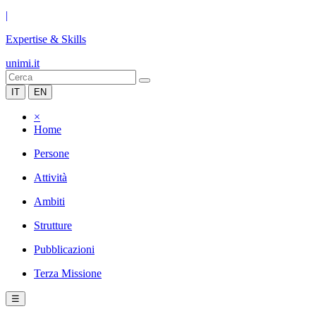
|
Expertise & Skills
unimi.it
IT
EN
×
Home
Persone
Attività
Ambiti
Strutture
Pubblicazioni
Terza Missione
☰