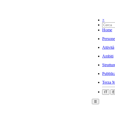
×
Home
Persone
Attività
Ambiti
Struttur
Pubblic
Terza M
IT
E
☰