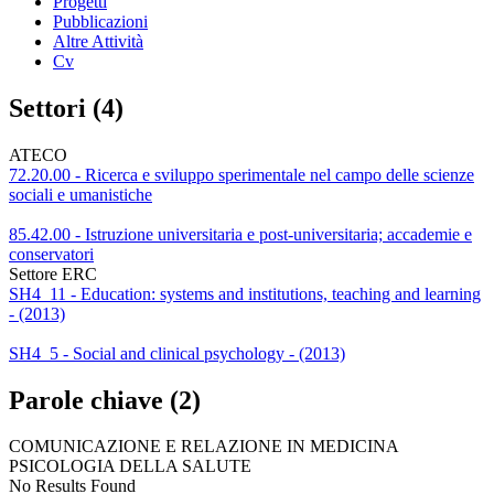
Progetti
Pubblicazioni
Altre Attività
Cv
Settori (4)
ATECO
72.20.00 - Ricerca e sviluppo sperimentale nel campo delle scienze
sociali e umanistiche
85.42.00 - Istruzione universitaria e post-universitaria; accademie e
conservatori
Settore ERC
SH4_11 - Education: systems and institutions, teaching and learning
- (2013)
SH4_5 - Social and clinical psychology - (2013)
Parole chiave (2)
COMUNICAZIONE E RELAZIONE IN MEDICINA
PSICOLOGIA DELLA SALUTE
No Results Found