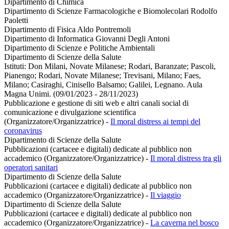
Dipartimento di Chimica
Dipartimento di Scienze Farmacologiche e Biomolecolari Rodolfo
Paoletti
Dipartimento di Fisica Aldo Pontremoli
Dipartimento di Informatica Giovanni Degli Antoni
Dipartimento di Scienze e Politiche Ambientali
Dipartimento di Scienze della Salute
Istituti: Don Milani, Novate Milanese; Rodari, Baranzate; Pascoli,
Pianengo; Rodari, Novate Milanese; Trevisani, Milano; Faes,
Milano; Casiraghi, Cinisello Balsamo; Galilei, Legnano. Aula
Magna Unimi. (09/01/2023 - 28/11/2023)
Pubblicazione e gestione di siti web e altri canali social di
comunicazione e divulgazione scientifica
(Organizzatore/Organizzatrice)
-
Il moral distress ai tempi del
coronavirus
Dipartimento di Scienze della Salute
Pubblicazioni (cartacee e digitali) dedicate al pubblico non
accademico (Organizzatore/Organizzatrice)
-
Il moral distress tra gli
operatori sanitari
Dipartimento di Scienze della Salute
Pubblicazioni (cartacee e digitali) dedicate al pubblico non
accademico (Organizzatore/Organizzatrice)
-
Il viaggio
Dipartimento di Scienze della Salute
Pubblicazioni (cartacee e digitali) dedicate al pubblico non
accademico (Organizzatore/Organizzatrice)
-
La caverna nel bosco