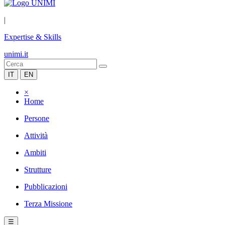
|
Expertise & Skills
unimi.it
IT
EN
×
Home
Persone
Attività
Ambiti
Strutture
Pubblicazioni
Terza Missione
☰