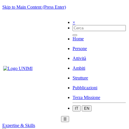
Skip to Main Content (Press Enter)
×
Home
Persone
Attività
Ambiti
Strutture
Pubblicazioni
Terza Missione
IT
EN
☰
Expertise & Skills