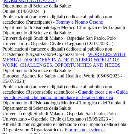
(Rivista SNO ACTUALLY)
Dipartimento di Scienze della Salute
Online (01/06/2024 - )
Pubblicazioni (cartacee e digitali) dedicate al pubblico non
accademico (Partecipante)
-
Tommy e Nonno Orsone
Dipartimento di Fisiopatologia Medico-Chirurgica e dei Trapianti
Dipartimento di Scienze della Salute
Università degli Studi di Milano - Ospedale San Paolo, Polo
Universitario - Ospedale Civile di Legnano (12/07/2023 - )
Pubblicazioni (cartacee e digitali) dedicate al pubblico non
accademico (Organizzatore/Organizzatrice)
-
WORKERS WITH
MENTAL DISORDERS IN A DIGITALISED WORLD OF
WORK: CHALLENGES, OPPORTUNITIES AND NEEDS
Dipartimento di Scienze della Salute
European Agency for Safety and Health at Work, (05/06/2023 -
25/07/2023)
Pubblicazioni (cartacee e digitali) dedicate al pubblico non
accademico (Responsabile scientifico)
-
Quando tocca a te - Guida
per adolescenti che hanno un familiare in Terapia Intensiva
Dipartimento di Fisiopatologia Medico-Chirurgica e dei Trapianti
Dipartimento di Scienze della Salute
Università degli Studi di Milano - Ospedale San Paolo, Polo
Universitario - Ospedale Civile di Legnano (15/05/2023 - )
Attività di coinvolgimento e interazione con il mondo della scuola
(Organizzatore/Organizzatrice)
-
Fiorire con la scienza