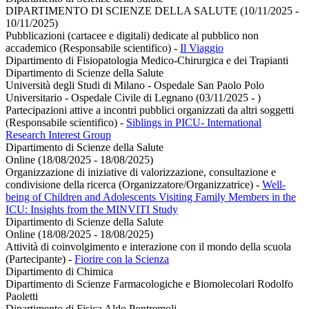
DIPARTIMENTO DI SCIENZE DELLA SALUTE (10/11/2025 -
10/11/2025)
Pubblicazioni (cartacee e digitali) dedicate al pubblico non
accademico (Responsabile scientifico)
-
Il Viaggio
Dipartimento di Fisiopatologia Medico-Chirurgica e dei Trapianti
Dipartimento di Scienze della Salute
Università degli Studi di Milano - Ospedale San Paolo Polo
Universitario - Ospedale Civile di Legnano (03/11/2025 - )
Partecipazioni attive a incontri pubblici organizzati da altri soggetti
(Responsabile scientifico)
-
Siblings in PICU- International
Research Interest Group
Dipartimento di Scienze della Salute
Online (18/08/2025 - 18/08/2025)
Organizzazione di iniziative di valorizzazione, consultazione e
condivisione della ricerca (Organizzatore/Organizzatrice)
-
Well-
being of Children and Adolescents Visiting Family Members in the
ICU: Insights from the MINVITI Study
Dipartimento di Scienze della Salute
Online (18/08/2025 - 18/08/2025)
Attività di coinvolgimento e interazione con il mondo della scuola
(Partecipante)
-
Fiorire con la Scienza
Dipartimento di Chimica
Dipartimento di Scienze Farmacologiche e Biomolecolari Rodolfo
Paoletti
Dipartimento di Fisica Aldo Pontremoli